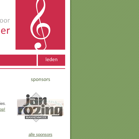
ies.
op!
alle sponsors