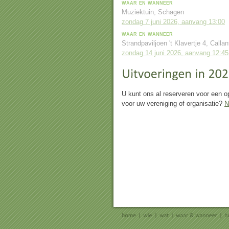
waar en wanneer
Muziektuin, Schagen
zondag 7 juni 2026, aanvang 13:00
waar en wanneer
Strandpaviljoen 't Klavertje 4, Calla
zondag 14 juni 2026, aanvang 12:45
U kunt ons al reserveren voor een o
voor uw vereniging of organisatie?
N