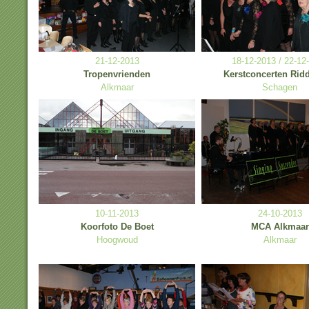
21-12-2013
18-12-2013 / 22-12
Tropenvrienden
Kerstconcerten Ridd
Alkmaar
Schagen
10-11-2013
24-10-2013
Koorfoto De Boet
MCA Alkmaar
Hoogwoud
Alkmaar