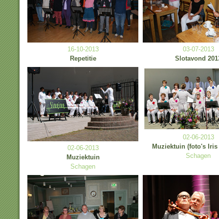
16-10-2013
03-07-2013
Repetitie
Slotavond 201
02-06-2013
Muziektuin (foto's Iris
02-06-2013
Schagen
Muziektuin
Schagen