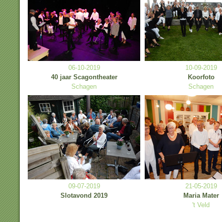
06-10-2019
10-09-2019
40 jaar Scagontheater
Koorfoto
Schagen
Schagen
09-07-2019
21-05-2019
Slotavond 2019
Maria Mater
't Veld