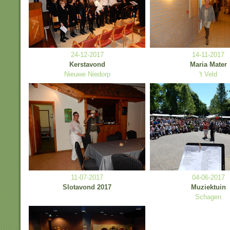
24-12-2017
14-11-2017
Kerstavond
Maria Mater
Nieuwe Niedorp
't Veld
11-07-2017
04-06-2017
Slotavond 2017
Muziektuin
Schagen